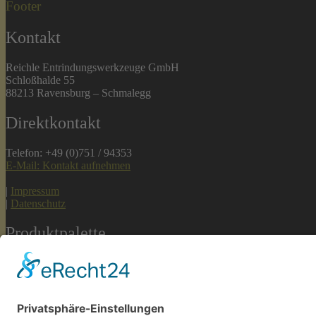
Footer
Kontakt
Reichle Entrindungswerkzeuge GmbH
Schloßhalde 55
88213 Ravensburg – Schmalegg
Direktkontakt
Telefon: +49 (0)751 / 94353
E-Mail: Kontakt aufnehmen
|
Impressum
|
Datenschutz
Produktpalette
Sonderfertigungen
Wechselschneideplatten
Wurzelreduziermesser
Hackergegenschneiden
Ersatzteile Chej-Entrindungsmaschinen