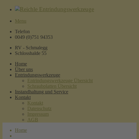
Menu
Telefon
0049 (0)751 94353
RV - Schmalegg
Schlosshalde 55
Home
Über uns
Entrindungswerkzeuge
Entrindungswerkzeuge Übersicht
Schraubplatten Übersicht
Instandhaltung und Service
Kontakt
Kontakt
Datenschutz
Impressum
AGB
Home