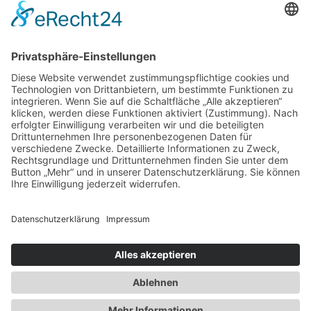
Telefon: +49 (0)751 / 94353
E-Mail: Kontakt aufnehmen
|
Impressum
|
Datenschutz
Produktpalette
Sonderfertigungen
Wechselschneideplatten
Wurzelreduziermesser
Hackergegenschneiden
Ersatzteile Chej-Entrindungsmaschinen
Entrindungswerkzeuge
Die speziellen Verfahren zur Herstellung der erstklassigen
Schälmesser haben wir durch unsere langjährige Erfahrung
perfektioniert. Das zahlt sich für unsere Kunden aus, denn kaum ein
Werkzeug in der Branche ist so langlebig und dabei so günstig wie
das von Reichle.
Powered by
binDERkreative Werbe-/Internetagentur