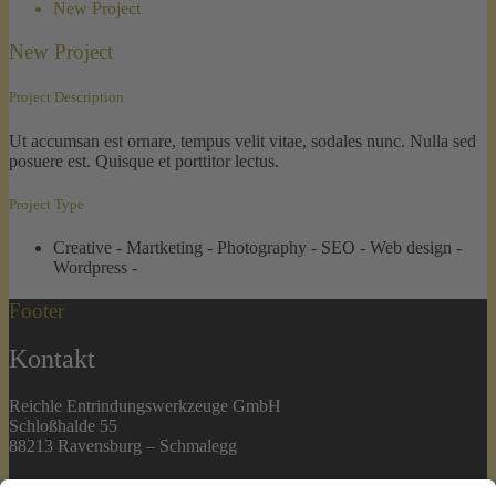
New Project
New Project
Project Description
Ut accumsan est ornare, tempus velit vitae, sodales nunc. Nulla sed
posuere est. Quisque et porttitor lectus.
Project Type
Creative -
Martketing -
Photography -
SEO -
Web design -
Wordpress -
Footer
Kontakt
Reichle Entrindungswerkzeuge GmbH
Schloßhalde 55
88213 Ravensburg – Schmalegg
Direktkontakt