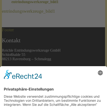
entrindungswerkzeuge_bild1
entrindungswerkzeuge_bild1
Footer
Kontakt
Reichle Entrindungswerkzeuge GmbH
Schloßhalde 55
88213 Ravensburg – Schmalegg
Direktkontakt
Telefon: +49 (0)751 / 94353
E-Mail: Kontakt aufnehmen
|
Impressum
|
Datenschutz
Produktpalette