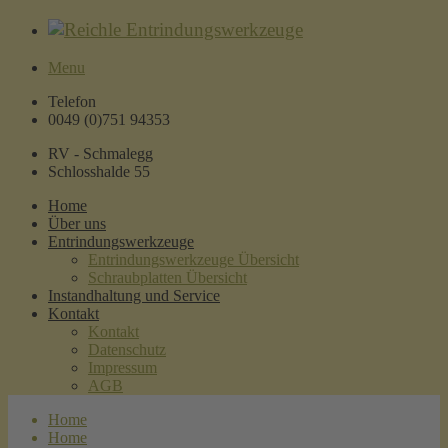
Menu
Telefon
0049 (0)751 94353
RV - Schmalegg
Schlosshalde 55
Home
Über uns
Entrindungswerkzeuge
Entrindungswerkzeuge Übersicht
Schraubplatten Übersicht
Instandhaltung und Service
Kontakt
Kontakt
Datenschutz
Impressum
AGB
Home
Home